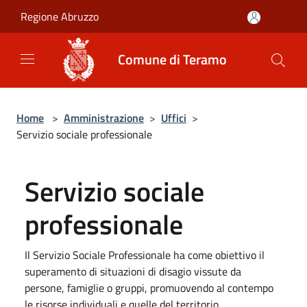
Salta al contenuto principale
Regione Abruzzo
Comune di Teramo
Home
>
Amministrazione
>
Uffici
>
Servizio sociale professionale
Servizio sociale
professionale
Il Servizio Sociale Professionale ha come obiettivo il
superamento di situazioni di disagio vissute da
persone, famiglie o gruppi, promuovendo al contempo
le risorse individuali e quelle del territorio.