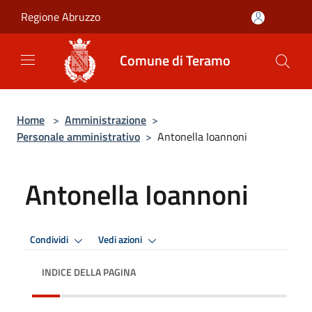
Salta al contenuto principale
Regione Abruzzo
Comune di Teramo
Home
>
Amministrazione
>
Personale amministrativo
>
Antonella Ioannoni
Antonella Ioannoni
Condividi
Vedi azioni
INDICE DELLA PAGINA