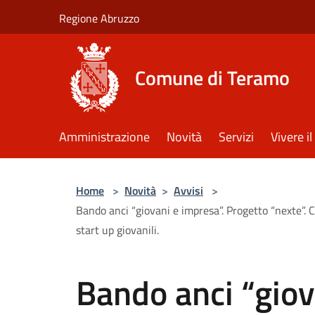
Salta al contenuto principale
Regione Abruzzo
Comune di Teramo
Amministrazione
Novità
Servizi
Vivere 
Home
>
Novità
>
Avvisi
>
Bando anci “giovani e impresa”. Progetto “nexte”. 
start up giovanili.
Bando anci “giov