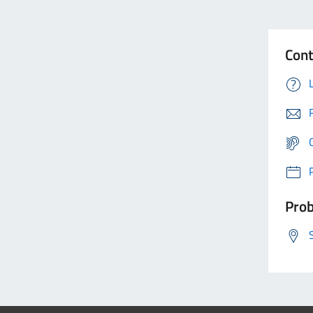
Cont
Prob