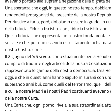
avevano portato alla suprema negazione della dignità de
Una speranza che oggi, in questo nostro tempo, dobbiamo 
rendendoli protagonisti del presente della nostra Repubbl
Per riuscire a farlo, però, dobbiamo essere in grado, in qua
della fiducia. Fiducia tra istituzioni, fiducia tra istituzio
Quella fiducia che rappresenta un pilastro fondamentale d
sociale e che, pur non essendo esplicitamente richiamata 
nostra Costituzione.
Il 2 giugno del ’46 si votò contestualmente per la Repubbl
compito di tradurre negli articoli della nostra Costituzio
rappresentato le gambe della nostra democrazia. Una Rep
oggi, e che in questi anni hanno saputo misurarsi con u
superando anni bui, come quelli del terrorismo, quelli dell
a cui le nostre Madri e i nostri Padri costituenti avevano 
della nostra Carta.
Una Carta che, ogni giorno, rivela la sua straordinaria attu