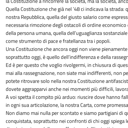
la Costituzione a rincorrere la società, ma la società, anco
Quella Costituzione che già nel ’48 ci indicava la strada
nostra Repubblica, quella del giusto salario come espressi
necessaria rimozione degli ostacoli di ordine economico 
della persona umana, quella dell’uguaglianza sostanziale 
come strumento di pace e fratellanza tra i popoli.
Una Costituzione che ancora oggi non viene pienamente at
soprattutto oggi, è quello dell’indifferenza e della rasseg
Ed è per questo che voglio rivolgermi, in chiusura di ques
mai alla rassegnazione, non siate mai indifferenti, non p
potete ritrovare solo nella nostra Costituzione antifascis
dovete aggrapparvi anche nei momenti più difficili, lavorand
A voi spetta il compito più arduo: riuscire dove hanno fal
in ogni sua articolazione, la nostra Carta, come promessa 
Non diamo mai nulla per scontato e siamo partigiani di 
conquistata, soprattutto nei confronti di chi oggi spiega le