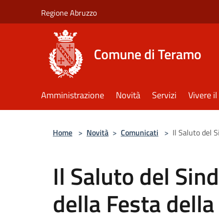
Salta al contenuto principale
Regione Abruzzo
Comune di Teramo
Amministrazione
Novità
Servizi
Vivere 
Home
>
Novità
>
Comunicati
>
Il Saluto del 
Il Saluto del Sin
della Festa dell