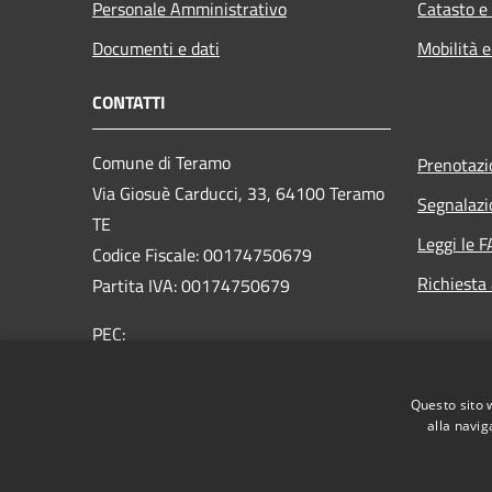
Personale Amministrativo
Catasto e
Documenti e dati
Mobilità e
CONTATTI
Comune di Teramo
Prenotaz
Via Giosuè Carducci, 33, 64100 Teramo
Segnalazi
TE
Leggi le 
Codice Fiscale: 00174750679
Richiesta
Partita IVA: 00174750679
PEC:
affarigenerali@comune.teramo.pecpa.it
Centralino Unico: 0861 3241
Questo sito 
alla navig