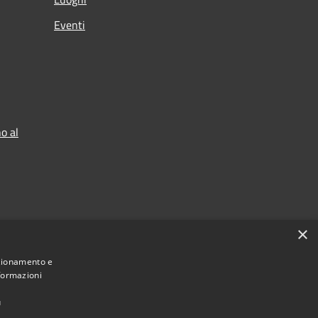
Eventi
o al
×
nzionamento e
nformazioni
ù