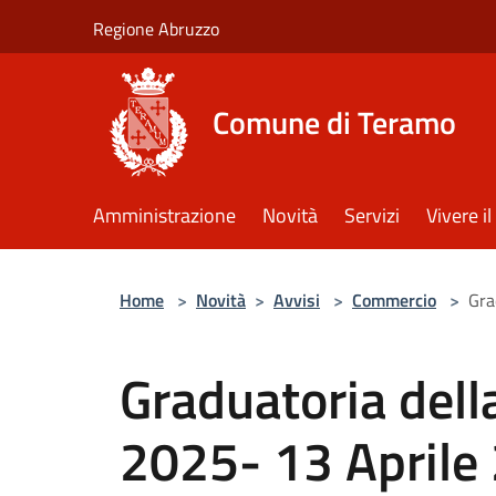
Salta al contenuto principale
Regione Abruzzo
Comune di Teramo
Amministrazione
Novità
Servizi
Vivere 
Home
>
Novità
>
Avvisi
>
Commercio
>
Gra
Graduatoria dell
2025- 13 Aprile