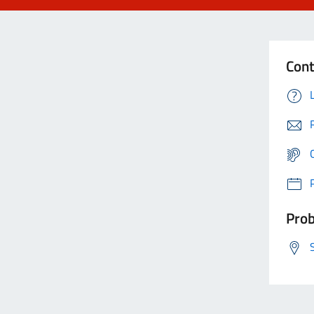
Cont
Prob