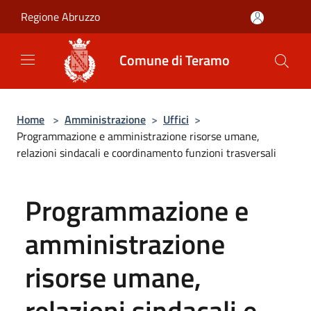
Salta al contenuto principale
Regione Abruzzo
Comune di Teramo
Home
>
Amministrazione
>
Uffici
>
Programmazione e amministrazione risorse umane,
relazioni sindacali e coordinamento funzioni trasversali
Programmazione e
amministrazione
risorse umane,
relazioni sindacali e