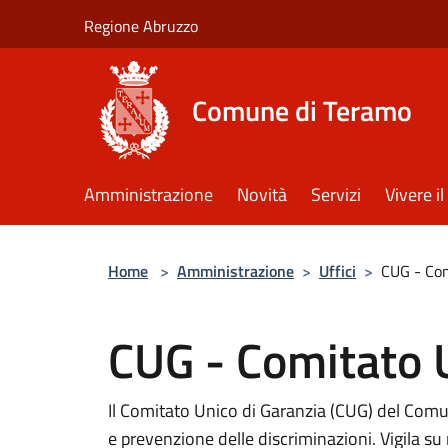
Salta al contenuto principale
Regione Abruzzo
Comune di Teramo
Amministrazione
Novità
Servizi
Vivere 
Home
>
Amministrazione
>
Uffici
>
CUG - Com
CUG - Comitato U
Il Comitato Unico di Garanzia (CUG) del Com
e prevenzione delle discriminazioni. Vigila su 