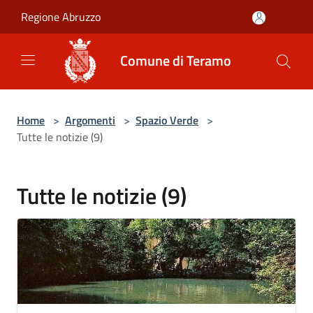
Salta al contenuto principale
Regione Abruzzo
Comune di Teramo
Home
>
Argomenti
>
Spazio Verde
>
Tutte le notizie (9)
Tutte le notizie (9)