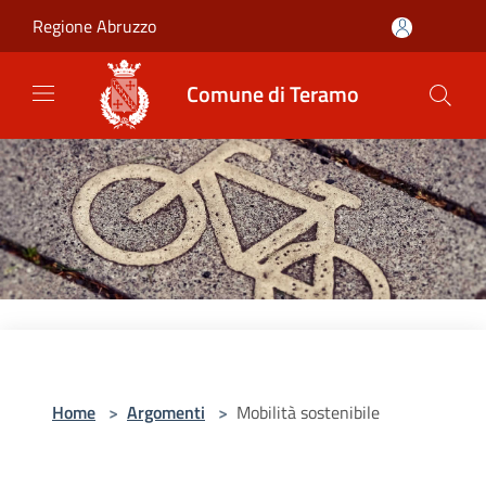
Salta al contenuto principale
Regione Abruzzo
Comune di Teramo
Home
>
Argomenti
>
Mobilità sostenibile