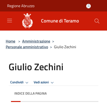
Salta al contenuto principale
Regione Abruzzo
Comune di Teramo
Home
>
Amministrazione
>
Personale amministrativo
>
Giulio Zechini
Giulio Zechini
Condividi
Vedi azioni
INDICE DELLA PAGINA