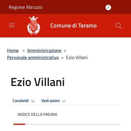
Salta al contenuto principale
Regione Abruzzo
Comune di Teramo
Home
>
Amministrazione
>
Personale amministrativo
>
Ezio Villani
Ezio Villani
Condividi
Vedi azioni
INDICE DELLA PAGINA