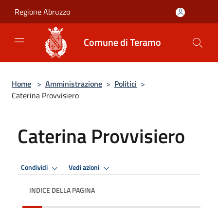
Salta al contenuto principale
Regione Abruzzo
Comune di Teramo
Home
>
Amministrazione
>
Politici
>
Caterina Provvisiero
Caterina Provvisiero
Condividi
Vedi azioni
INDICE DELLA PAGINA