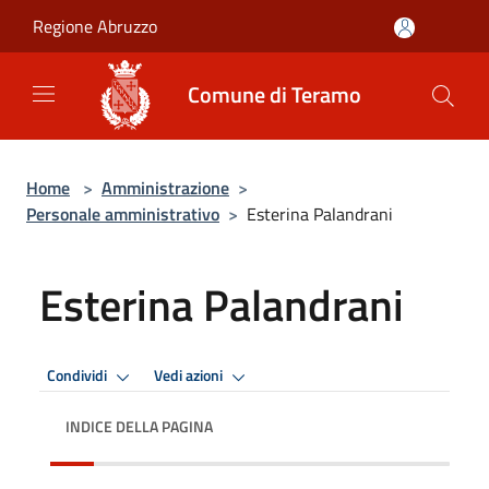
Salta al contenuto principale
Regione Abruzzo
Comune di Teramo
Home
>
Amministrazione
>
Personale amministrativo
>
Esterina Palandrani
Esterina Palandrani
Condividi
Vedi azioni
INDICE DELLA PAGINA