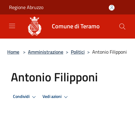
Salta al contenuto principale
Regione Abruzzo
Comune di Teramo
Home
>
Amministrazione
>
Politici
>
Antonio Filipponi
Antonio Filipponi
Condividi
Vedi azioni