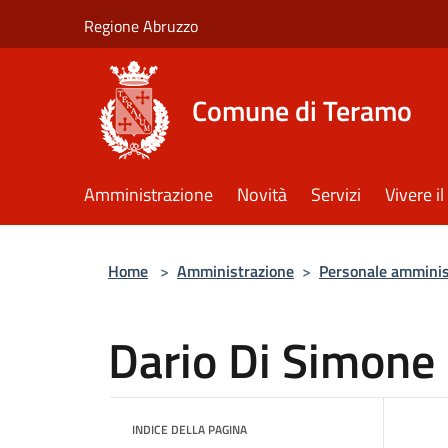
Salta al contenuto principale
Regione Abruzzo
Comune di Teramo
Amministrazione
Novità
Servizi
Vivere 
Home
>
Amministrazione
>
Personale amminis
Dario Di Simone
INDICE DELLA PAGINA