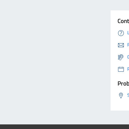
Cont
Prob