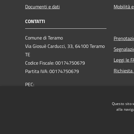
Documenti e dati
Mobilità e
CONTATTI
Comune di Teramo
Prenotaz
Via Giosuè Carducci, 33, 64100 Teramo
Segnalazi
TE
Leggi le 
Codice Fiscale: 00174750679
Richiesta
Partita IVA: 00174750679
PEC:
affarigenerali@comune.teramo.pecpa.it
Centralino Unico: 0861 3241
Questo sito 
alla navig