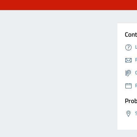
Cont
Prob