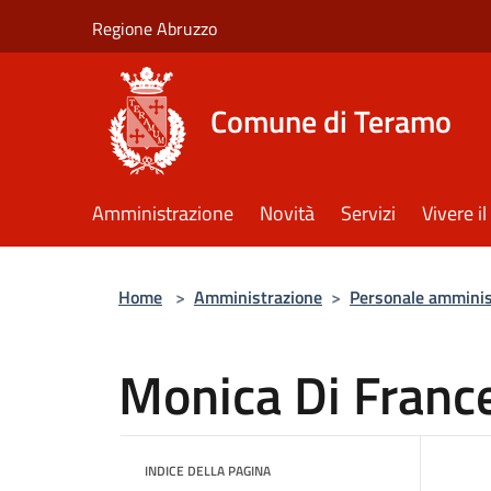
Salta al contenuto principale
Regione Abruzzo
Comune di Teramo
Amministrazione
Novità
Servizi
Vivere 
Home
>
Amministrazione
>
Personale amminis
Monica Di Franc
INDICE DELLA PAGINA