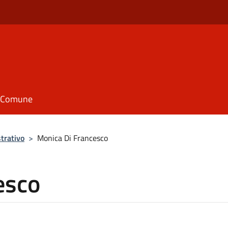
il Comune
trativo
>
Monica Di Francesco
esco