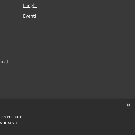
Luoghi
Eventi
o al
×
nzionamento e
nformazioni
ù