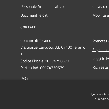
Personale Amministrativo
Catasto e
Documenti e dati
Mobilità e
CONTATTI
Comune di Teramo
Prenotaz
Via Giosuè Carducci, 33, 64100 Teramo
Segnalazi
TE
Leggi le 
Codice Fiscale: 00174750679
Richiesta
Partita IVA: 00174750679
PEC:
affarigenerali@comune.teramo.pecpa.it
Centralino Unico: 0861 3241
Questo sito 
alla navig