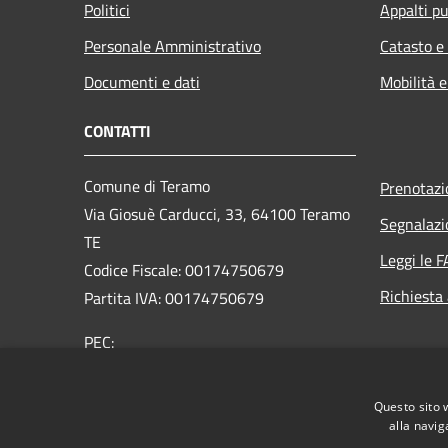
Politici
Appalti pu
Personale Amministrativo
Catasto e
Documenti e dati
Mobilità e
CONTATTI
Comune di Teramo
Prenotaz
Via Giosuè Carducci, 33, 64100 Teramo
Segnalazi
TE
Leggi le 
Codice Fiscale: 00174750679
Richiesta
Partita IVA: 00174750679
PEC:
affarigenerali@comune.teramo.pecpa.it
Centralino Unico: 0861 3241
Questo sito 
alla navig