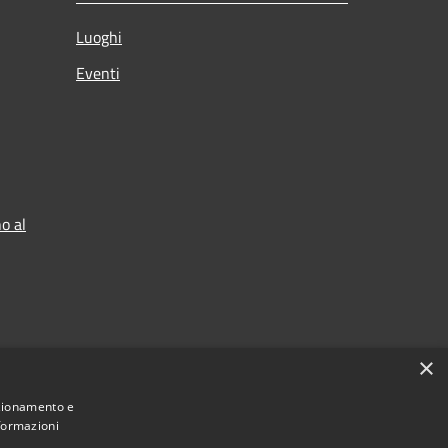
Luoghi
Eventi
o al
×
nzionamento e
nformazioni