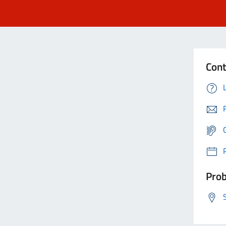
Cont
Prob