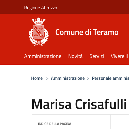
Salta al contenuto principale
Regione Abruzzo
Comune di Teramo
Amministrazione
Novità
Servizi
Vivere 
Home
>
Amministrazione
>
Personale amminis
Marisa Crisafulli
INDICE DELLA PAGINA