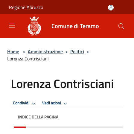
Salta al contenuto principale
Regione Abruzzo
Comune di Teramo
Home
>
Amministrazione
>
Politici
>
Lorenza Contrisciani
Lorenza Contrisciani
Condividi
Vedi azioni
INDICE DELLA PAGINA