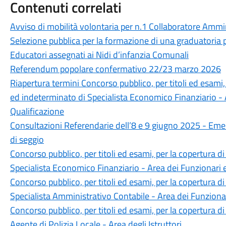
Contenuti correlati
Avviso di mobilità volontaria per n.1 Collaboratore Ammin
Selezione pubblica per la formazione di una graduatoria
Educatori assegnati ai Nidi d’infanzia Comunali
Referendum popolare confermativo 22/23 marzo 2026
Riapertura termini Concorso pubblico, per titoli ed esami
ed indeterminato di Specialista Economico Finanziario - A
Qualificazione
Consultazioni Referendarie dell’8 e 9 giugno 2025 - Eme
di seggio
Concorso pubblico, per titoli ed esami, per la copertura 
Specialista Economico Finanziario - Area dei Funzionari e
Concorso pubblico, per titoli ed esami, per la copertura 
Specialista Amministrativo Contabile - Area dei Funzionar
Concorso pubblico, per titoli ed esami, per la copertura 
Agente di Polizia Locale - Area degli Istruttori