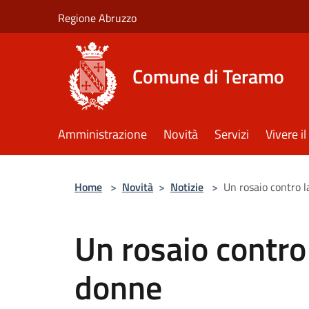
Salta al contenuto principale
Regione Abruzzo
Comune di Teramo
Amministrazione
Novità
Servizi
Vivere 
Home
>
Novità
>
Notizie
>
Un rosaio contro l
Un rosaio contro 
donne