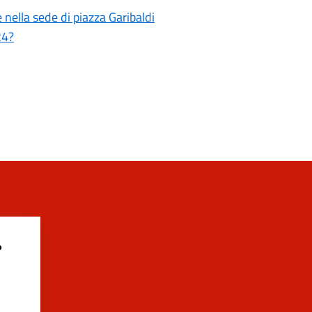
nella sede di piazza Garibaldi
24?
?