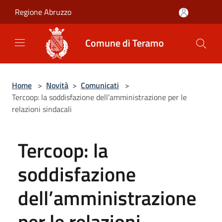
Salta al contenuto principale
Regione Abruzzo
Comune di Teramo
Home
>
Novità
>
Comunicati
>
Tercoop: la soddisfazione dell’amministrazione per le
relazioni sindacali
Tercoop: la
soddisfazione
dell’amministrazione
per le relazioni