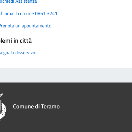
Richiedi Assistenza
Chiama il comune 0861 3241
Prenota un appuntamento
lemi in città
Segnala disservizio
Comune di Teramo