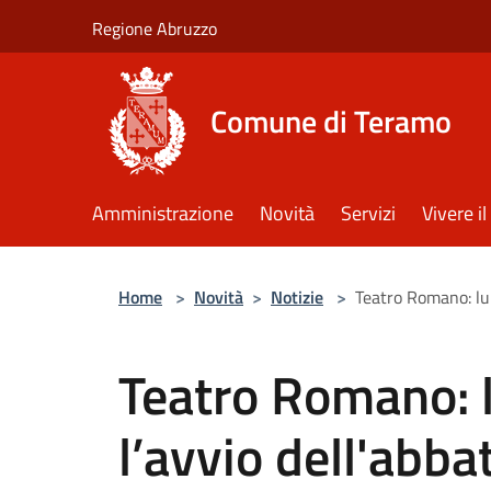
Salta al contenuto principale
Regione Abruzzo
Comune di Teramo
Amministrazione
Novità
Servizi
Vivere 
Home
>
Novità
>
Notizie
>
Teatro Romano: lun
Teatro Romano: 
l’avvio dell'abba