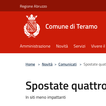
Salta al contenuto principale
Regione Abruzzo
Comune di Teramo
Amministrazione
Novità
Servizi
Vivere 
Home
>
Novità
>
Comunicati
>
Spostate quat
Spostate quattro
In siti meno impattanti