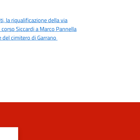
i, la riqualificazione della via
di corso Siccardi a Marco Pannella
e del cimitero di Garrano