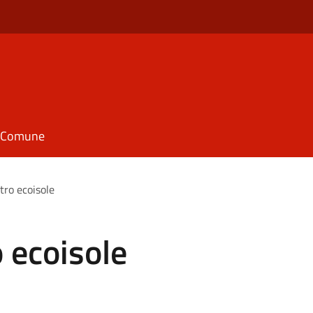
il Comune
tro ecoisole
 ecoisole