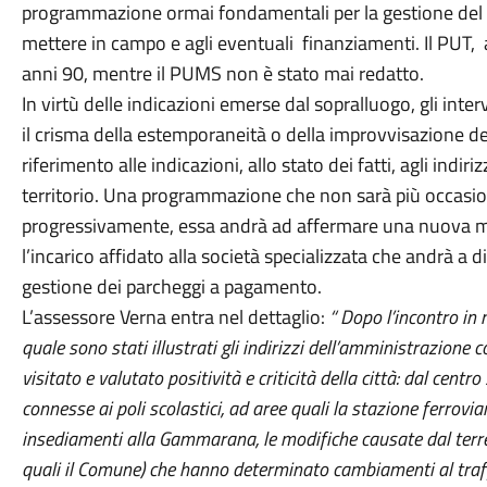
programmazione ormai fondamentali per la gestione del tr
mettere in campo e agli eventuali finanziamenti. Il PUT, a
anni 90, mentre il PUMS non è stato mai redatto.
In virtù delle indicazioni emerse dal sopralluogo, gli in
il crisma della estemporaneità o della improvvisazione de
riferimento alle indicazioni, allo stato dei fatti, agli indir
territorio. Una programmazione che non sarà più occas
progressivamente, essa andrà ad affermare una nuova mob
l’incarico affidato alla società specializzata che andrà a
gestione dei parcheggi a pagamento.
L’assessore Verna entra nel dettaglio:
“ Dopo l’incontro in 
quale sono stati illustrati gli indirizzi dell’amministrazione 
visitato e valutato positività e criticità della città: dal centr
connesse ai poli scolastici, ad aree quali la stazione ferroviar
insediamenti alla Gammarana, le modifiche causate dal terre
quali il Comune) che hanno determinato cambiamenti al traffi