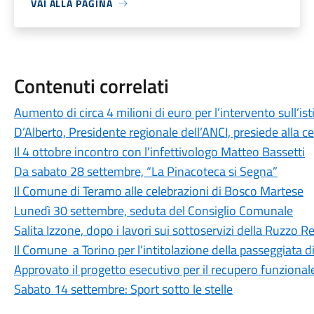
VAI ALLA PAGINA
Contenuti correlati
Aumento di circa 4 milioni di euro per l’intervento sull’is
D’Alberto, Presidente regionale dell’ANCI, presiede alla c
Il 4 ottobre incontro con l’infettivologo Matteo Bassetti
Da sabato 28 settembre, “La Pinacoteca si Segna”
Il Comune di Teramo alle celebrazioni di Bosco Martese
Lunedì 30 settembre, seduta del Consiglio Comunale
Salita Izzone, dopo i lavori sui sottoservizi della Ruzzo Ret
Il Comune a Torino per l’intitolazione della passeggiata 
Approvato il progetto esecutivo per il recupero funzional
Sabato 14 settembre: Sport sotto le stelle