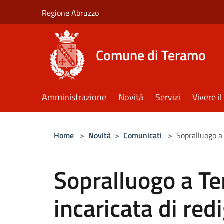
Salta al contenuto principale
Regione Abruzzo
Comune di Teramo
Amministrazione
Novità
Servizi
Vivere 
Home
>
Novità
>
Comunicati
>
Sopralluogo a
Sopralluogo a Te
incaricata di re