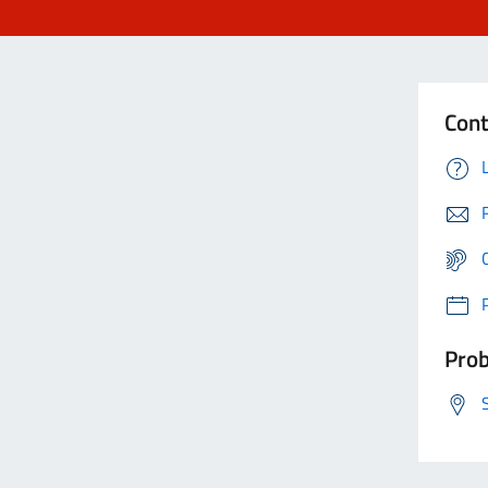
Cont
Prob