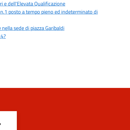
i e dell'Elevata Qualificazione
di n.1 posto a tempo pieno ed indeterminato di
nella sede di piazza Garibaldi
24?
?