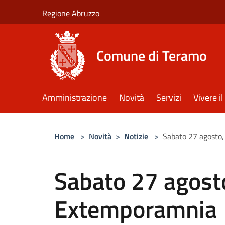
Salta al contenuto principale
Regione Abruzzo
Comune di Teramo
Amministrazione
Novità
Servizi
Vivere 
Home
>
Novità
>
Notizie
>
Sabato 27 agosto,
Sabato 27 agosto
Extemporamnia