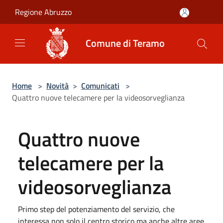
Salta al contenuto principale
Regione Abruzzo
Comune di Teramo
Home
>
Novità
>
Comunicati
>
Quattro nuove telecamere per la videosorveglianza
Quattro nuove
telecamere per la
videosorveglianza
Primo step del potenziamento del servizio, che
interessa non solo il centro storico ma anche altre aree