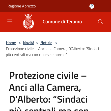
Salta al contenuto principale
Regione Abruzzo
Comune di Teramo
Home
>
Novità
>
Notizie
>
Protezione civile – Anci alla Camera, D’Alberto: “Sindaci
più centrali ma con risorse e norme”
Protezione civile –
Anci alla Camera,
D’Alberto: “Sindaci
più centrali ma con