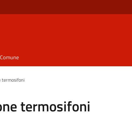
il Comune
 termosifoni
one termosifoni