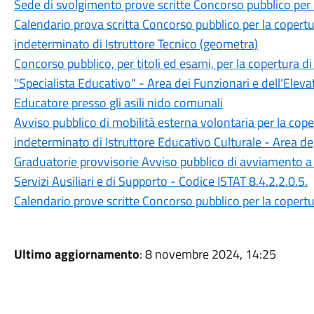
Sede di svolgimento prove scritte Concorso pubblico per la
Calendario prova scritta Concorso pubblico per la copert
indeterminato di Istruttore Tecnico (geometra)
Concorso pubblico, per titoli ed esami, per la copertura d
"Specialista Educativo" - Area dei Funzionari e dell'Eleva
Educatore presso gli asili nido comunali
Avviso pubblico di mobilità esterna volontaria per la cop
indeterminato di Istruttore Educativo Culturale - Area degl
Graduatorie provvisorie Avviso pubblico di avviamento a 
Servizi Ausiliari e di Supporto - Codice ISTAT 8.4.2.2.0.5.
Calendario prove scritte Concorso pubblico per la copertur
Ultimo aggiornamento
: 8 novembre 2024, 14:25