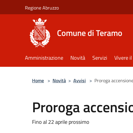
Salta al contenuto principale
Regione Abruzzo
Comune di Teramo
Amministrazione
Novità
Servizi
Vivere 
Home
>
Novità
>
Avvisi
>
Proroga accensione
Proroga accensi
Fino al 22 aprile prossimo