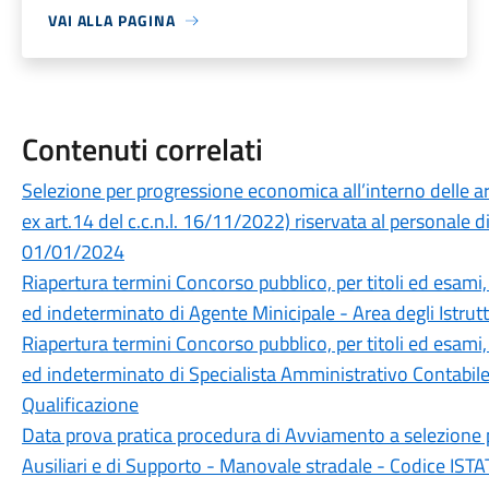
VAI ALLA PAGINA
Contenuti correlati
Selezione per progressione economica all’interno delle ar
ex art.14 del c.c.n.l. 16/11/2022) riservata al personal
01/01/2024
Riapertura termini Concorso pubblico, per titoli ed esami
ed indeterminato di Agente Minicipale - Area degli Istrutt
Riapertura termini Concorso pubblico, per titoli ed esami
ed indeterminato di Specialista Amministrativo Contabile 
Qualificazione
Data prova pratica procedura di Avviamento a selezione p
Ausiliari e di Supporto - Manovale stradale - Codice ISTA