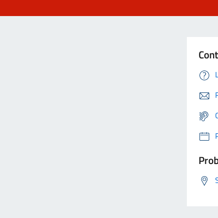
Cont
Prob