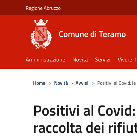
Salta al contenuto principale
Regione Abruzzo
Comune di Teramo
Amministrazione
Novità
Servizi
Vivere 
Home
>
Novità
>
Avvisi
>
Positivi al Covid: le
Positivi al Covid:
raccolta dei rifiu