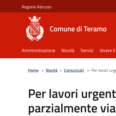
Salta al contenuto principale
Regione Abruzzo
Comune di Teramo
Amministrazione
Novità
Servizi
Vivere 
Home
>
Novità
>
Comunicati
>
Per lavori urg
Per lavori urgent
parzialmente via