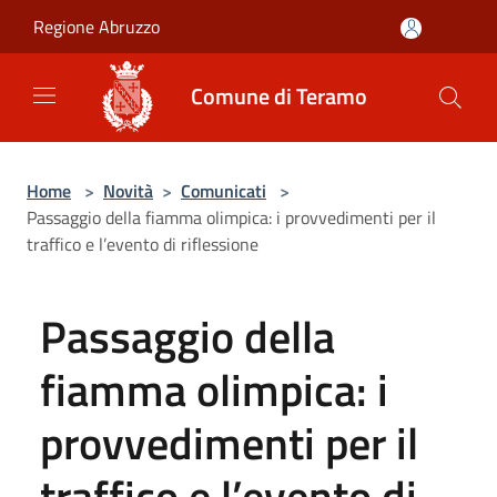
Salta al contenuto principale
Regione Abruzzo
Comune di Teramo
Home
>
Novità
>
Comunicati
>
Passaggio della fiamma olimpica: i provvedimenti per il
traffico e l’evento di riflessione
Passaggio della
fiamma olimpica: i
provvedimenti per il
traffico e l’evento di