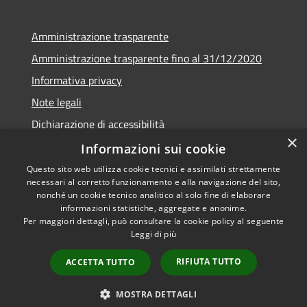
Amministrazione trasparente
Amministrazione trasparente fino al 31/12/2020
Informativa privacy
Note legali
Dichiarazione di accessibilità
×
Informazioni sui cookie
Questo sito web utilizza cookie tecnici e assimilati strettamente
necessari al corretto funzionamento e alla navigazione del sito,
RSS
Copyright © 2026 • Comune di
nonché un cookie tecnico analitico al solo fine di elaborare
Accessibilità
Teramo • Powered by
informazioni statistiche, aggregate e anonime.
Per maggiori dettagli, può consultare la cookie policy al seguente
Privacy
Municipium
Accesso
•
Leggi di più
Cookie
redazione
Mappa del sito
RIFIUTA TUTTO
ACCETTA TUTTO
Area riservata ai
dipendenti
MOSTRA DETTAGLI