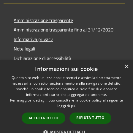
Amministrazione trasparente
Amministrazione trasparente fino al 31/12/2020
Informativa privacy
Note legali
Dichiarazione di accessibilità
×
Informazioni sui cookie
Questo sito web utilizza cookie tecnici e assimilati strettamente
necessari al corretto funzionamento e alla navigazione del sito,
RSS
Copyright © 2026 • Comune di
nonché un cookie tecnico analitico al solo fine di elaborare
Accessibilità
Teramo • Powered by
informazioni statistiche, aggregate e anonime.
Per maggiori dettagli, può consultare la cookie policy al seguente
Privacy
Municipium
Accesso
•
Leggi di più
Cookie
redazione
Mappa del sito
RIFIUTA TUTTO
ACCETTA TUTTO
Area riservata ai
dipendenti
MOSTRA DETTAGLI