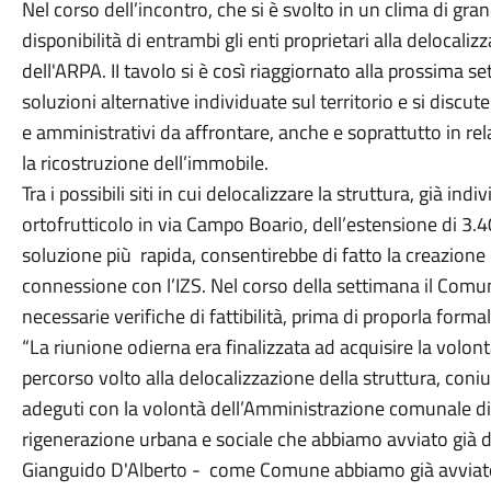
Nel corso dell’incontro, che si è svolto in un clima di gr
disponibilità di entrambi gli enti proprietari alla delocaliz
dell'ARPA. II tavolo si è così riaggiornato alla prossima 
soluzioni alternative individuate sul territorio e si discute
e amministrativi da affrontare, anche e soprattutto in re
la ricostruzione dell’immobile.
Tra i possibili siti in cui delocalizzare la struttura, già in
ortofrutticolo in via Campo Boario, dell’estensione di 3.4
soluzione più rapida, consentirebbe di fatto la creazione d
connessione con l’IZS. Nel corso della settimana il Comune
necessarie verifiche di fattibilità, prima di proporla form
“La riunione odierna era finalizzata ad acquisire la volontà
percorso volto alla delocalizzazione della struttura, coni
adeguti con la volontà dell’Amministrazione comunale di 
rigenerazione urbana e sociale che abbiamo avviato già d
Gianguido D'Alberto - come Comune abbiamo già avviato, 