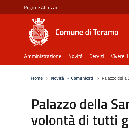
Salta al contenuto principale
Regione Abruzzo
Comune di Teramo
Amministrazione
Novità
Servizi
Vivere 
Home
>
Novità
>
Comunicati
>
Palazzo della 
Palazzo della San
volontà di tutti g