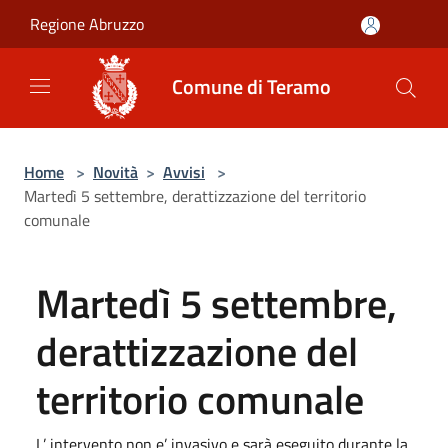
Salta al contenuto principale
Regione Abruzzo
Comune di Teramo
Home
>
Novità
>
Avvisi
>
Martedì 5 settembre, derattizzazione del territorio
comunale
Martedì 5 settembre,
derattizzazione del
territorio comunale
L’ intervento non e’ invasivo e sarà eseguito durante la