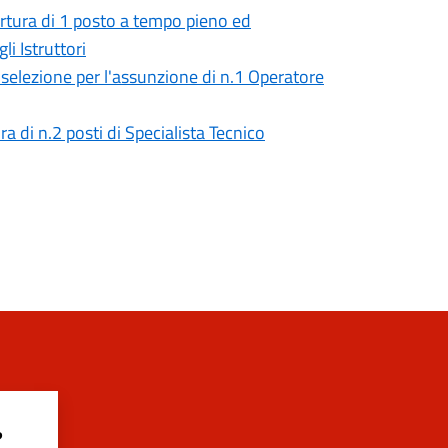
ertura di 1 posto a tempo pieno ed
i Istruttori
selezione per l'assunzione di n.1 Operatore
a di n.2 posti di Specialista Tecnico
?