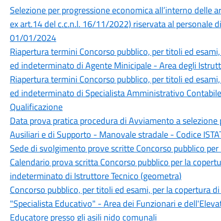
Selezione per progressione economica all’interno delle ar
ex art.14 del c.c.n.l. 16/11/2022) riservata al personal
01/01/2024
Riapertura termini Concorso pubblico, per titoli ed esami
ed indeterminato di Agente Minicipale - Area degli Istrutt
Riapertura termini Concorso pubblico, per titoli ed esami
ed indeterminato di Specialista Amministrativo Contabile 
Qualificazione
Data prova pratica procedura di Avviamento a selezione p
Ausiliari e di Supporto - Manovale stradale - Codice ISTA
Sede di svolgimento prove scritte Concorso pubblico per la
Calendario prova scritta Concorso pubblico per la copert
indeterminato di Istruttore Tecnico (geometra)
Concorso pubblico, per titoli ed esami, per la copertura d
"Specialista Educativo" - Area dei Funzionari e dell'Eleva
Educatore presso gli asili nido comunali