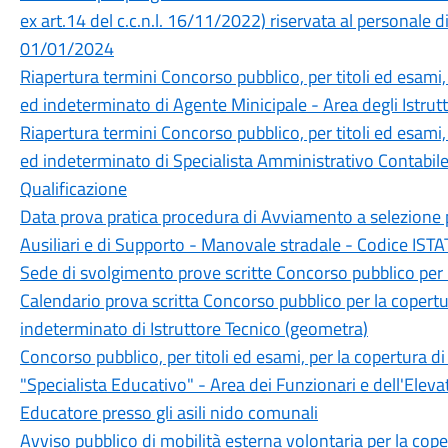
ex art.14 del c.c.n.l. 16/11/2022) riservata al personal
01/01/2024
Riapertura termini Concorso pubblico, per titoli ed esami
ed indeterminato di Agente Minicipale - Area degli Istrutt
Riapertura termini Concorso pubblico, per titoli ed esami
ed indeterminato di Specialista Amministrativo Contabile 
Qualificazione
Data prova pratica procedura di Avviamento a selezione p
Ausiliari e di Supporto - Manovale stradale - Codice ISTA
Sede di svolgimento prove scritte Concorso pubblico per la
Calendario prova scritta Concorso pubblico per la copert
indeterminato di Istruttore Tecnico (geometra)
Concorso pubblico, per titoli ed esami, per la copertura d
"Specialista Educativo" - Area dei Funzionari e dell'Eleva
Educatore presso gli asili nido comunali
Avviso pubblico di mobilità esterna volontaria per la cop