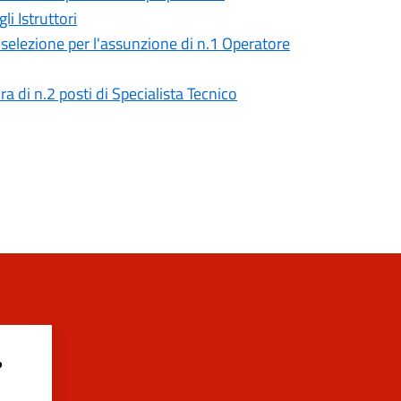
i Istruttori
selezione per l'assunzione di n.1 Operatore
a di n.2 posti di Specialista Tecnico
?