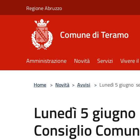
Salta al contenuto principale
Regione Abruzzo
Comune di Teramo
Amministrazione
Novità
Servizi
Vivere 
Home
>
Novità
>
Avvisi
>
Lunedì 5 giugno s
Lunedì 5 giugno
Consiglio Comun