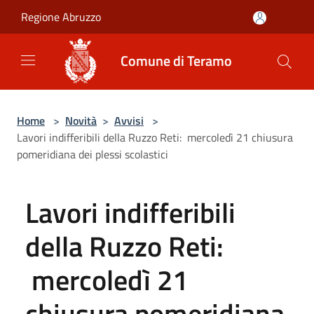
Salta al contenuto principale
Regione Abruzzo
Comune di Teramo
Home
>
Novità
>
Avvisi
>
Lavori indifferibili della Ruzzo Reti: mercoledì 21 chiusura
pomeridiana dei plessi scolastici
Lavori indifferibili
della Ruzzo Reti:
mercoledì 21
chiusura pomeridiana