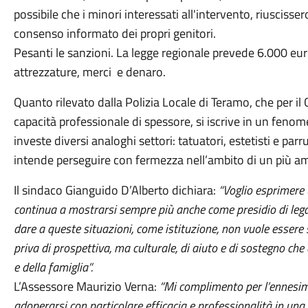
possibile che i minori interessati all'intervento, riuscisse
consenso informato dei propri genitori.
Pesanti le sanzioni. La legge regionale prevede 6.000 euro
attrezzature, merci e denaro.
Quanto rilevato dalla Polizia Locale di Teramo, che per
capacità professionale di spessore, si iscrive in un feno
investe diversi analoghi settori: tatuatori, estetisti e par
intende perseguire con fermezza nell’ambito di un più ampio
Il sindaco Gianguido D’Alberto dichiara:
“Voglio esprimere 
continua a mostrarsi sempre più anche come presidio di legal
dare a queste situazioni, come istituzione, non vuole essere 
priva di prospettiva, ma culturale, di aiuto e di sostegno che 
e della famiglia”.
L’Assessore Maurizio Verna:
“Mi complimento per l’ennesim
adoperarsi con particolare efficacia e professionalità in una a