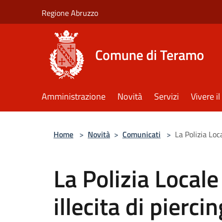
Salta al contenuto principale
Regione Abruzzo
Comune di Teramo
Amministrazione
Novità
Servizi
Vivere 
Home
>
Novità
>
Comunicati
>
La Polizia Loca
La Polizia Locale
illecita di piercin