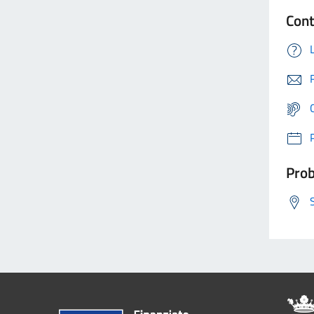
Cont
Prob