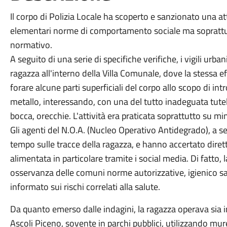
Il corpo di Polizia Locale ha scoperto e sanzionato una atti
elementari norme di comportamento sociale ma soprattutto
normativo.
A seguito di una serie di specifiche verifiche, i vigili urb
ragazza all'interno della Villa Comunale, dove la stessa eff
forare alcune parti superficiali del corpo allo scopo di in
metallo, interessando, con una del tutto inadeguata tutel
bocca, orecchie. L'attività era praticata soprattutto su mi
Gli agenti del N.O.A. (Nucleo Operativo Antidegrado), a s
tempo sulle tracce della ragazza, e hanno accertato dirett
alimentata in particolare tramite i social media. Di fatto
osservanza delle comuni norme autorizzative, igienico sa
informato sui rischi correlati alla salute.
Da quanto emerso dalle indagini, la ragazza operava sia i
Ascoli Piceno, sovente in parchi pubblici, utilizzando mure