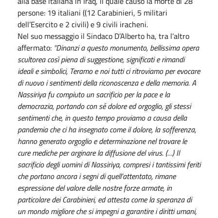
alla base italiana in Iraq, il quale causò la morte di 28
persone: 19 italiani ((12 Carabinieri, 5 militari
dell’Esercito e 2 civili) e 9 civili iracheni.
Nel suo messaggio il Sindaco D’Alberto ha, tra l’altro
affermato:
“Dinanzi a questo monumento, bellissima opera
scultorea così piena di suggestione, significati e rimandi
ideali e simbolici, Teramo e noi tutti ci ritroviamo per evocare
di nuovo i sentimenti della riconoscenza e della memoria. A
Nassiriya fu compiuto un sacrificio per la pace e la
democrazia, portando con sé dolore ed orgoglio, gli stessi
sentimenti che, in questo tempo proviamo a causa della
pandemia che ci ha insegnato come il dolore, la sofferenza,
hanno generato orgoglio e determinazione nel trovare le
cure mediche per arginare la diffusione del virus. (…) Il
sacrificio degli uomini di Nassiriya, compresi i tantissimi feriti
che portano ancora i segni di quell’attentato, rimane
espressione del valore delle nostre forze armate, in
particolare dei Carabinieri, ed attesta come la speranza di
un mondo migliore che si impegni a garantire i diritti umani,