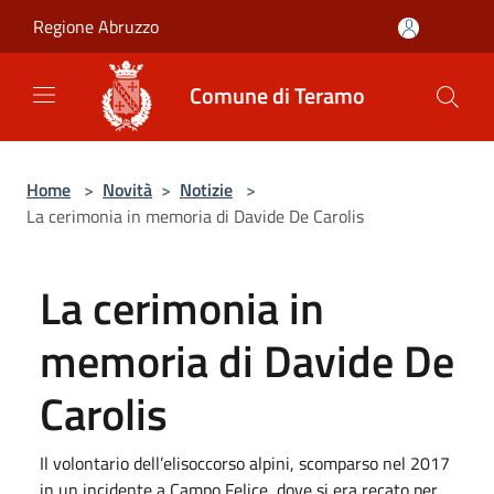
Salta al contenuto principale
Regione Abruzzo
Comune di Teramo
Home
>
Novità
>
Notizie
>
La cerimonia in memoria di Davide De Carolis
La cerimonia in
memoria di Davide De
Carolis
Il volontario dell’elisoccorso alpini, scomparso nel 2017
in un incidente a Campo Felice, dove si era recato per