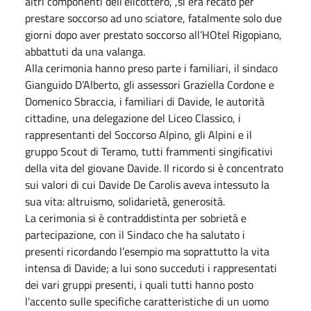
altri componenti dell’elicottero, ,si era recato per
prestare soccorso ad uno sciatore, fatalmente solo due
giorni dopo aver prestato soccorso all’HOtel Rigopiano,
abbattuti da una valanga.
Alla cerimonia hanno preso parte i familiari, il sindaco
Gianguido D’Alberto, gli assessori Graziella Cordone e
Domenico Sbraccia, i familiari di Davide, le autorità
cittadine, una delegazione del Liceo Classico, i
rappresentanti del Soccorso Alpino, gli Alpini e il
gruppo Scout di Teramo, tutti frammenti singificativi
della vita del giovane Davide. Il ricordo si è concentrato
sui valori di cui Davide De Carolis aveva intessuto la
sua vita: altruismo, solidarietà, generosità.
La cerimonia si è contraddistinta per sobrietà e
partecipazione, con il Sindaco che ha salutato i
presenti ricordando l’esempio ma soprattutto la vita
intensa di Davide; a lui sono succeduti i rappresentati
dei vari gruppi presenti, i quali tutti hanno posto
l’accento sulle specifiche caratteristiche di un uomo