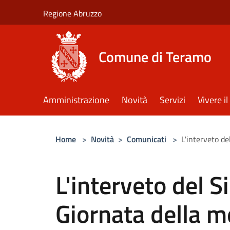
Salta al contenuto principale
Regione Abruzzo
Comune di Teramo
Amministrazione
Novità
Servizi
Vivere 
Home
>
Novità
>
Comunicati
>
L'interveto de
L'interveto del S
Giornata della 