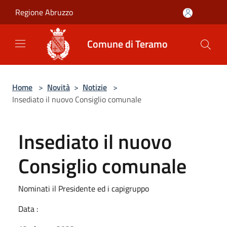
Salta al contenuto principale
Regione Abruzzo
Comune di Teramo
Home
>
Novità
>
Notizie
>
Insediato il nuovo Consiglio comunale
Insediato il nuovo
Consiglio comunale
Nominati il Presidente ed i capigruppo
Data :