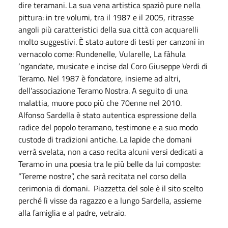
dire teramani. La sua vena artistica spaziò pure nella
pittura: in tre volumi, tra il 1987 e il 2005, ritrasse
angoli più caratteristici della sua città con acquarelli
molto suggestivi. È stato autore di testi per canzoni in
vernacolo come: Rundenelle, Vularelle, La fàhula
‘ngandate, musicate e incise dal Coro Giuseppe Verdi di
Teramo. Nel 1987 è fondatore, insieme ad altri,
dell’associazione Teramo Nostra. A seguito di una
malattia, muore poco più che 70enne nel 2010.
Alfonso Sardella è stato autentica espressione della
radice del popolo teramano, testimone e a suo modo
custode di tradizioni antiche. La lapide che domani
verrà svelata, non a caso recita alcuni versi dedicati a
Teramo in una poesia tra le più belle da lui composte:
“Tereme nostre”, che sarà recitata nel corso della
cerimonia di domani. Piazzetta del sole è il sito scelto
perché lì visse da ragazzo e a lungo Sardella, assieme
alla famiglia e al padre, vetraio.