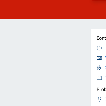
Cont
Prob