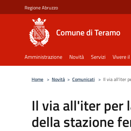
Salta al contenuto principale
Regione Abruzzo
Comune di Teramo
Amministrazione
Novità
Servizi
Vivere 
Home
>
Novità
>
Comunicati
>
Il via all'iter
Il via all'iter per
della stazione fe