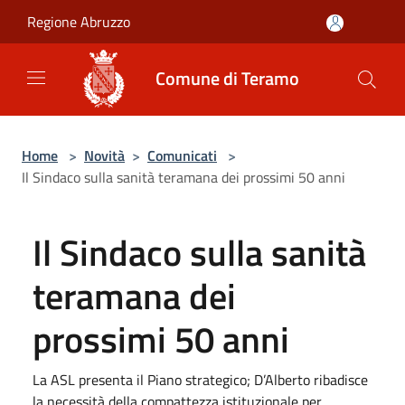
Salta al contenuto principale
Regione Abruzzo
Comune di Teramo
Home
>
Novità
>
Comunicati
>
Il Sindaco sulla sanità teramana dei prossimi 50 anni
Il Sindaco sulla sanità
teramana dei
prossimi 50 anni
La ASL presenta il Piano strategico; D’Alberto ribadisce
la necessità della compattezza istituzionale per