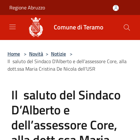
Salta al contenuto principale
Regione Abruzzo
Comune di Teramo
Home
>
Novità
>
Notizie
>
Il saluto del Sindaco D’Alberto e dell’assessore Core, alla
dott.ssa Maria Cristina De Nicola dell’USR
Il saluto del Sindaco
D’Alberto e
dell’assessore Core,
alla dott.ssa Maria