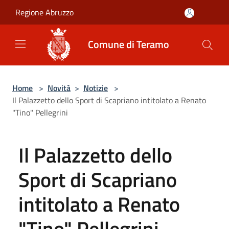
Salta al contenuto principale
Regione Abruzzo
Comune di Teramo
Home
>
Novità
>
Notizie
>
Il Palazzetto dello Sport di Scapriano intitolato a Renato
"Tino" Pellegrini
Il Palazzetto dello
Sport di Scapriano
intitolato a Renato
"Tino" Pellegrini