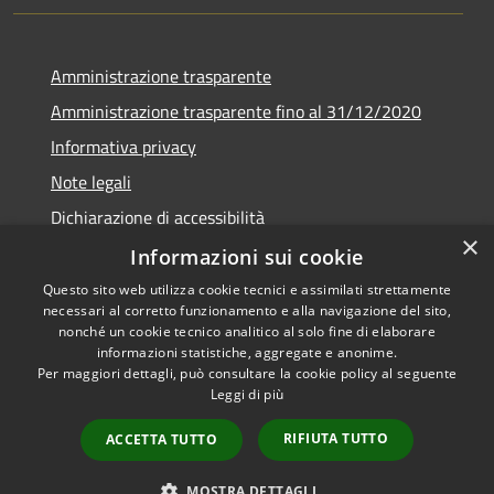
Amministrazione trasparente
Amministrazione trasparente fino al 31/12/2020
Informativa privacy
Note legali
Dichiarazione di accessibilità
×
Informazioni sui cookie
Questo sito web utilizza cookie tecnici e assimilati strettamente
necessari al corretto funzionamento e alla navigazione del sito,
RSS
Copyright © 2026 • Comune di
nonché un cookie tecnico analitico al solo fine di elaborare
Accessibilità
Teramo • Powered by
informazioni statistiche, aggregate e anonime.
Per maggiori dettagli, può consultare la cookie policy al seguente
Privacy
Municipium
Accesso
•
Leggi di più
Cookie
redazione
Mappa del sito
RIFIUTA TUTTO
ACCETTA TUTTO
Area riservata ai
dipendenti
MOSTRA DETTAGLI