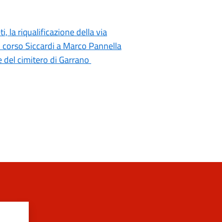
i, la riqualificazione della via
di corso Siccardi a Marco Pannella
e del cimitero di Garrano