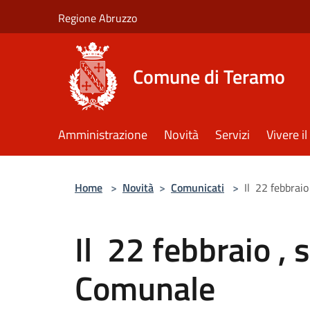
Salta al contenuto principale
Regione Abruzzo
Comune di Teramo
Amministrazione
Novità
Servizi
Vivere 
Home
>
Novità
>
Comunicati
>
Il 22 febbraio
Il 22 febbraio , 
Comunale