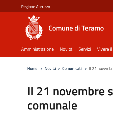
Salta al contenuto principale
Regione Abruzzo
Comune di Teramo
Amministrazione
Novità
Servizi
Vivere 
Home
>
Novità
>
Comunicati
>
Il 21 novembr
Il 21 novembre s
comunale