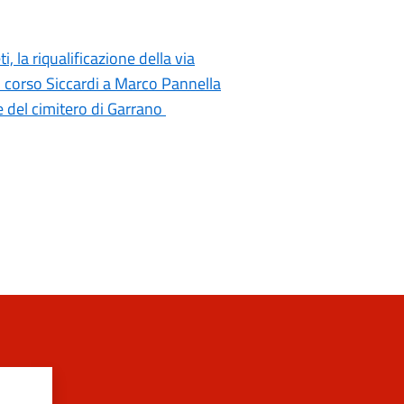
i, la riqualificazione della via
di corso Siccardi a Marco Pannella
e del cimitero di Garrano