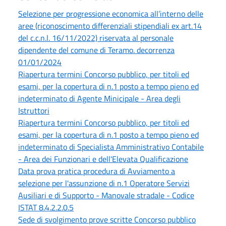
Selezione per progressione economica all’interno delle
aree (riconoscimento differenziali stipendiali ex art.14
del c.c.n.l. 16/11/2022) riservata al personale
dipendente del comune di Teramo. decorrenza
01/01/2024
Riapertura termini Concorso pubblico, per titoli ed
esami, per la copertura di n.1 posto a tempo pieno ed
indeterminato di Agente Minicipale - Area degli
Istruttori
Riapertura termini Concorso pubblico, per titoli ed
esami, per la copertura di n.1 posto a tempo pieno ed
indeterminato di Specialista Amministrativo Contabile
- Area dei Funzionari e dell'Elevata Qualificazione
Data prova pratica procedura di Avviamento a
selezione per l'assunzione di n.1 Operatore Servizi
Ausiliari e di Supporto - Manovale stradale - Codice
ISTAT 8.4.2.2.0.5
Sede di svolgimento prove scritte Concorso pubblico